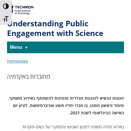
Skip
Skip
to
to
The Technion
Toggle High Contrast
Content
navigation
Site
Toggle Font size
Understanding Public
Engagement with Science
Menu
Homepage
מחוברות באקדמיה
יועצות הנשיא להוגנות מגדרית מזמינות להשתתף באירוע משותף,
מיוחד וראשון מסוגו, בו חברו יחדיו תשע אוניברסיטאות, לציון יום
האישה הבינלאומי לשנת 2021.
באירוע תהיה חשיפה למגוון האנושי והמחקרי של נשים-חוקרות