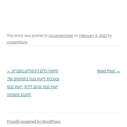
This entry was posted in
Uncategorized
on
February 9, 2022
by
yrozenblum
.
Post
←
פיתוח כלים דיגיטליים בעברית
Next Post
→
navigation
ובערבית ליעוץ גנטי בתחומים של:
ייעוץ גנטי טרום לידתי, ייעוץ גנטי
לתכנון משפחה
Proudly powered by WordPress