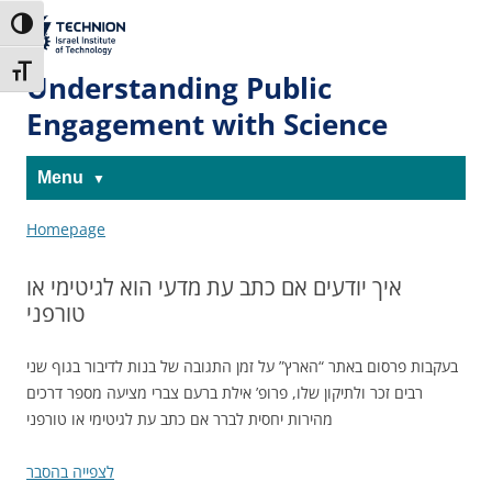
Skip
Skip
to
to
The Technion
Toggle High Contrast
Content
navigation
Site
Toggle Font size
Understanding Public
Engagement with Science
Menu
Homepage
איך יודעים אם כתב עת מדעי הוא לגיטימי או
טורפני
בעקבות פרסום באתר “הארץ” על זמן התגובה של בנות לדיבור בגוף שני
רבים זכר ולתיקון שלו, פרופ’ אילת ברעם צברי מציעה מספר דרכים
מהירות יחסית לברר אם כתב עת לגיטימי או טורפני
לצפייה בהסבר