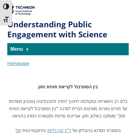
Skip
Skip
to
to
The Technion
Toggle High Contrast
Content
navigation
Site
Toggle Font size
Understanding Public
Engagement with Science
Menu
Homepage
בין הסופרבול לקריאת תוויות מזון
ב
21.07 התארחה בפקולטה לחינוך למדע ולטכנולוגיה בטכניון משלחת
של מורים ומורות מארצות הברית לסדנה ״בין הסופרבול לקריאת תוויות
מזון״ שעסקה בשילוב מזון, אוריינות מדעית ותקשורת המדע בהוראה.
במסגרת הסדנא בהובלתן של
ד״ר קרן דליות
והדוקטורנטית
יעל