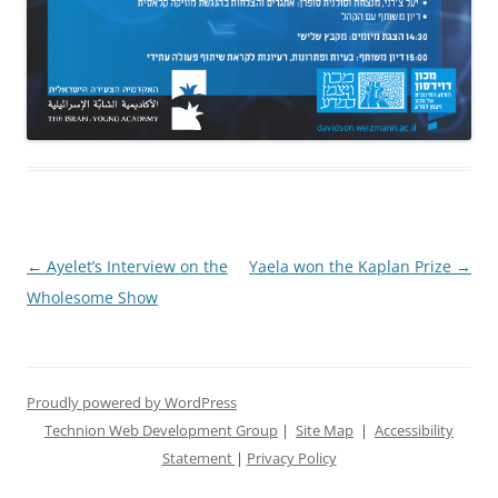
Post
←
Ayelet’s Interview on the
Yaela won the Kaplan Prize
→
navigation
Wholesome Show
Proudly powered by WordPress
Technion Web Development Group
|
Site Map
|
Accessibility
Statement
|
Privacy Policy