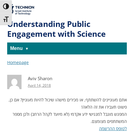
Skip
Skip
to
to
The Technion
Toggle High Contrast
Content
navigation
Site
Toggle Font size
Understanding Public
Engagement with Science
Menu
Homepage
Aviv Sharon
April 14, 2018
אתם מעוניינים להשתתף, או מכירים מישהו שיכול להיות מעוניין? אם כן,
פשוט תעבירו את זה הלאה!
המפגש מוגבל למנגישי ידע אקדמי (לא מיועד לקהל הרחב) ולכן מספר
המשתתפים מצומצם.
לטופס ההרשמה