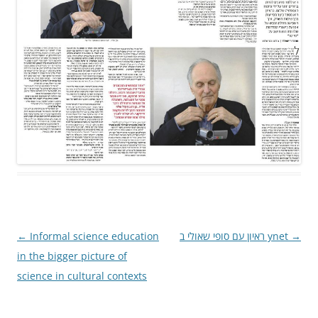
Post
←
Informal science education
ראיון עם סופי שאולי ב ynet
→
navigation
in the bigger picture of
science in cultural contexts