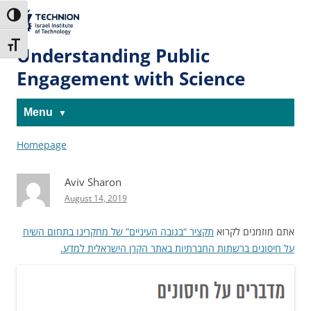
Skip
Skip
to
to
The Technion
Toggle High Contrast
Content
navigation
Site
Toggle Font size
Understanding Public
Engagement with Science
Menu
Homepage
Aviv Sharon
August 14, 2019
אתם מוזמנים לקרוא
תקציר “בגובה העיניים” של מחקרינו בתחום השיח
על חיסונים ברשתות החברתיות באתר הקרן הישראלית למדע.