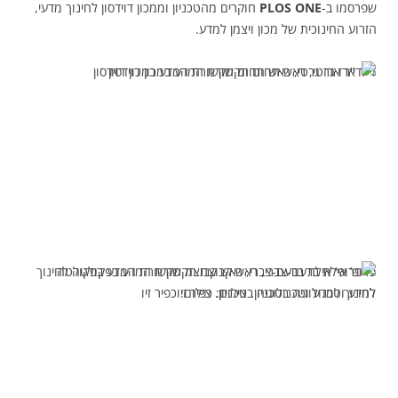
שפרסמו ב-
PLOS ONE
חוקרים מהטכניון וממכון דוידסון לחינוך מדעי,
הזרוע החינוכית של מכון ויצמן למדע.
ד”ר ארז גרטי, ראש תחום תקשורת המדע במכון דוידסון
פרופ’ אילת ברעם-צברי, ראש קבוצת תקשורת המדע בפקולטה לחינוך
למדע וטכנולוגיה בטכניון. צילום: כפיר זיו