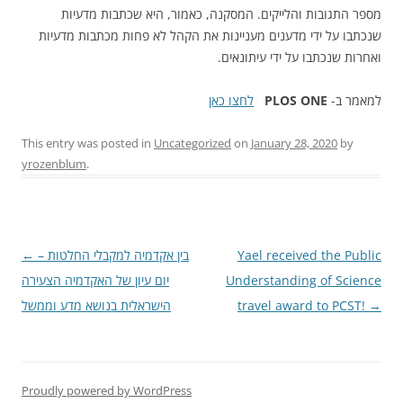
מספר התגובות והלייקים. המסקנה, כאמור, היא שכתבות מדעיות
שנכתבו על ידי מדענים מעניינות את הקהל לא פחות מכתבות מדעיות
ואחרות שנכתבו על ידי עיתונאים.
למאמר ב-
PLOS ONE
לחצו כאן
This entry was posted in
Uncategorized
on
January 28, 2020
by
yrozenblum
.
Yael received the Public
בין אקדמיה למקבלי החלטות –
Post
←
Understanding of Science
navigation
יום עיון של האקדמיה הצעירה
→
travel award to PCST!
הישראלית בנושא מדע וממשל
Proudly powered by WordPress