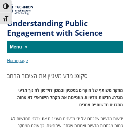
Skip
Skip
to
to
The Technion
Toggle High Contrast
Content
navigation
Site
Toggle Font size
Understanding Public
Engagement with Science
Menu
Homepage
סקופ! מדע מעניין את הציבור הרחב
מחקר
משותף של חוקרים בטכניון ובמכון דוידסון לחינוך מדעי
מגלה: חדשות מדעיות מעניינות את הקהל הישראלי לא פחות
מתכנים חדשותיים אחרים
ידיעות מדעיות שנכתבו על ידי מדענים מעניינות את צרכני החדשות לא
פחות מכתבות מדעיות ואחרות שכתבו עיתונאים. כך עולה ממחקר