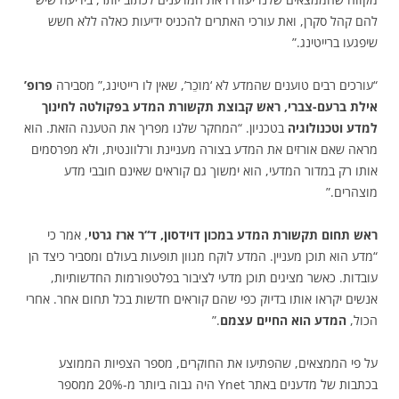
להם קהל סקרן, ואת עורכי האתרים להכניס ידיעות כאלה ללא חשש
שיפגעו ברייטינג.”
“עורכים רבים טוענים שהמדע לא ‘מוֺכֵר’, שאין לו רייטינג,” מסבירה
פרופ’
אילת ברעם-צברי, ראש קבוצת תקשורת המדע בפקולטה לחינוך
למדע וטכנולוגיה
בטכניון. “המחקר שלנו מפריך את הטענה הזאת. הוא
מראה שאם אורזים את המדע בצורה מעניינת ורלוונטית, ולא מפרסמים
אותו רק במדור המדעי, הוא ימשוך גם קוראים שאינם חובבי מדע
מוצהרים.”
ראש תחום תקשורת המדע במכון דוידסון, ד
“
ר ארז גרטי
, אמר כי
“מדע הוא תוכן מעניין. המדע לוקח מגוון תופעות בעולם ומסביר כיצד הן
עובדות. כאשר מציגים תוכן מדעי לציבור בפלטפורמות החדשותיות,
אנשים יקראו אותו בדיוק כפי שהם קוראים חדשות בכל תחום אחר. אחרי
הכול,
המדע הוא החיים עצמם
.”
על פי הממצאים, שהפתיעו את החוקרים, מספר הצפיות הממוצע
בכתבות של מדענים באתר Ynet היה גבוה ביותר מ-20% ממספר