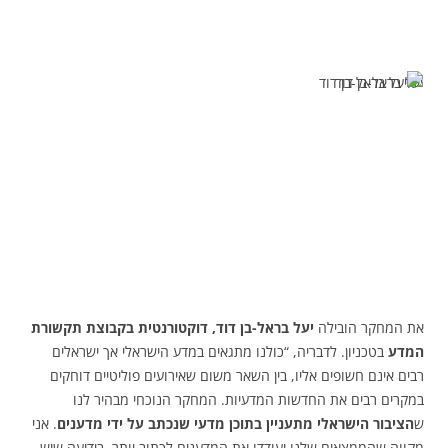
יעל בראל-בן דוד
את המחקר הובילה
יעל בראל-בן דוד, דוקטורנטית בקבוצת תקשורת
המדע
בטכניון. לדבריה, “כולנו מתגאים במדע הישראלי אך ישראלים
רבים אינם חשופים אליו, בין השאר משום שאירועים פוליטיים דוחקים
במקרים רבים את החדשות המדעיות. המחקר הנוכחי מבהיר לנו
ש
הציבור הישראלי מתעניין בתוכן מדעי שנכתב על ידי מדענים
. אני
מקווה שהממצאים שלנו יעודדו את המדענים לכתוב יותר, בידיעה שיש