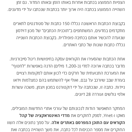
הצפיות הממוצע בכתבות אחרות באותו הזמן ובאותו המדור. גם זמן
השהייה הממוצע בכתבה היה ארוך יותר בכתבות שנכתבו על ידי מדענים.
בקבוצת הכתבות הראשונה נכללו 150 כתבות של סטודנטים לתארים
מתקדמים במדעים, המשתתפים ב”תוכנית הכתבים” של מכון דוידסון
שנועדה להכשיר אותם בכתיבה פופולרית. בקבוצת הכתבות השנייה
נכללו כתבות שונות של כתבי האתרים.
אחת הכתבות שהסעירו את הקוראים עסקה בחיפושיות ריגול סייבורגיות.
מדובר בכתבה ארוכה למדי (כ-1,200 מילים) הדנה באפשרות “לחטוף”
את המערכת התנועתית של חרקים כדי לכוון אותם למקומות רצויים
בעזרת שבב שיורכב על גבם, ואולי אף להשתמש בהם כמצלמות וידאו
ניידות. כתבה זו, שנכתבה על ידי דוקטורנט במכון ויצמן, משכה עשרות
אלפי גולשים ועוררה 28 דיונים.
המחקר התאפשר הודות לנכונותם של עורכי אתרי החדשות המובילים,
מאקו ו-Ynet, לספק לחוקרים את
מדדי האינטראקציה של קהל
הקוראים עם התוכן המפרסם באתרים אלה
. על סמך נתונים אלה השוו
החוקרים את מספר הכניסות לכל כתבה, את משך השהייה בכתבה ואת